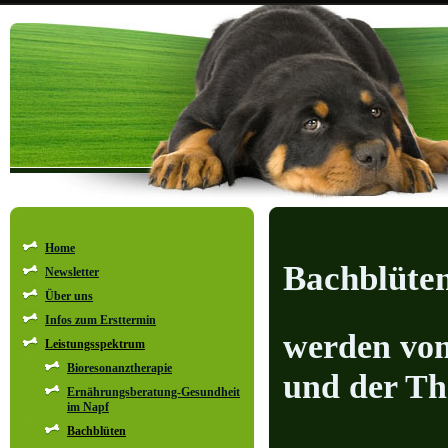
Home
Bachblüte
Newsletter
Über uns
Infos zum Ersttermin
werden vom
Leistungsspektrum
Bioresonanztherapie
und der Th
Ernährungsberatung-Gesundheit
im Napf
Bachblüten