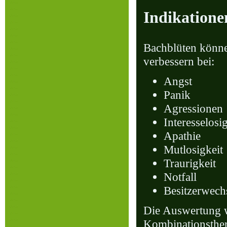
Indikatione
Bachblüten könne
verbessern bei:
Angst
Panik
Agressionen
Interesselosi
Apathie
Mutlosigkeit
Traurigkeit
Notfall
Besitzerwechs
Die Auswertung w
Kombinationsther