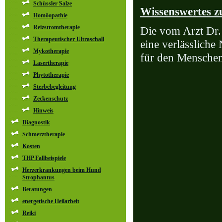
Schüssler Salze
Wissenswertes z
Homöopathie
Reizstromtherapie
Die vom Arzt Dr.
Therapeutischer Ultraschall
eine verlässliche
Mykotherapie
für den Menschen
Lasertherapie
Phytotherapie
Sterbebegleitung
Zeckenschutz
Hinweis
Diagnostik
Schmerztherapie
Kosten
THP Fallbeispiele
Herzerkrankungen beim Hund
Strophantus
Beratungen
energetische Heilarbeit
Reiki