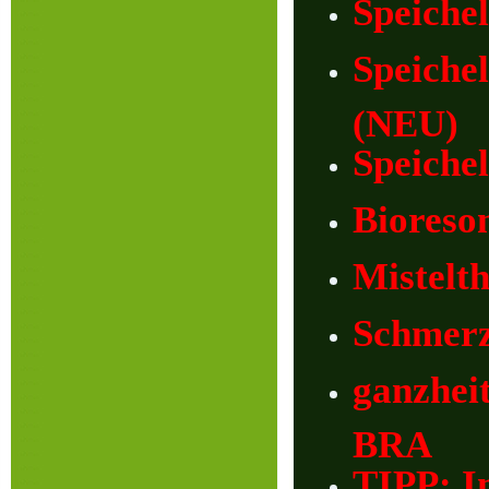
Speiche
Speiche
(NEU)
Speich
Bioreso
Mistelt
Schmerz
ganzhei
BRA
TIPP: I