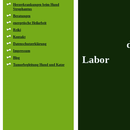
Herzerkrankungen beim Hund
Strophantus
und
Beratungen
energetische Heilarbeit
Reiki
Kontakt
d
Datenschutzerklärung
Impressum
Labor
Blog
Tumorbegleitung Hund und Katze
energe
R
Tier