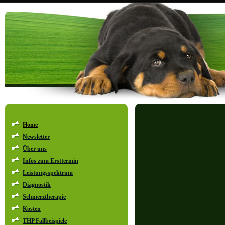
Home
Ganzheit
Newsletter
Über uns
Infos zum Ersttermin
Leistungsspektrum
Diagnostik
Schmerztherapie
Zeitz, 
Kosten
THP Fallbeispiele