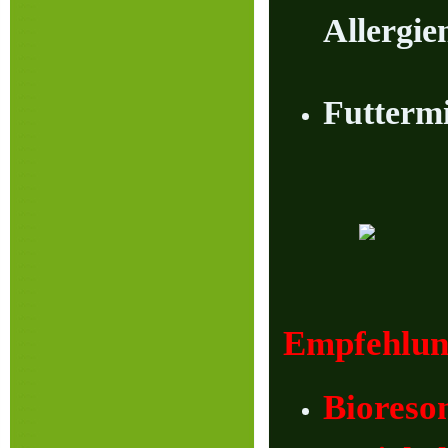
Allergie
F
uttermi
Empfehlun
Bioreso