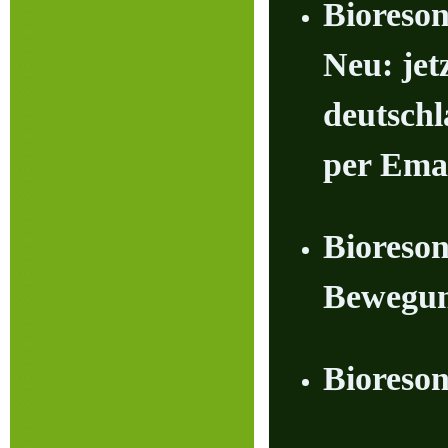
Bioreso
Neu: jet
deutsc
per Ema
Bioreson
Bewegun
Bior